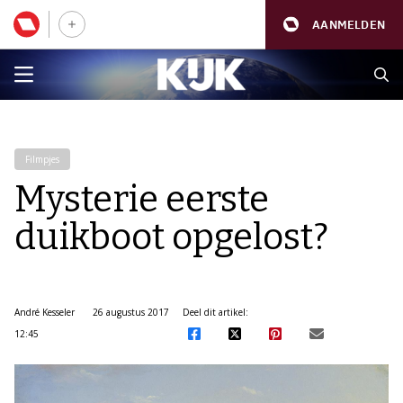
AANMELDEN
Filmpjes
Mysterie eerste
duikboot opgelost?
André Kesseler
26 augustus 2017
Deel dit artikel:
12:45