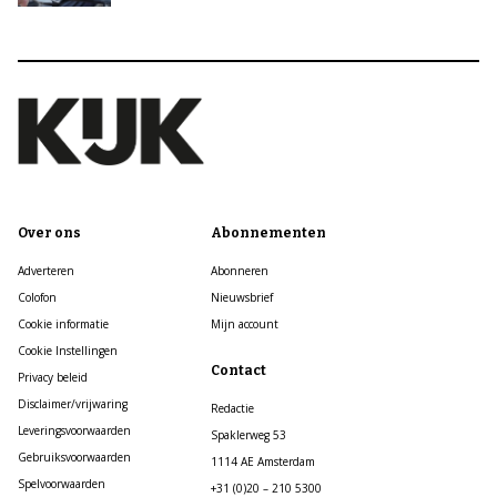
Over ons
Abonnementen
Adverteren
Abonneren
Colofon
Nieuwsbrief
Cookie informatie
Mijn account
Cookie Instellingen
Contact
Privacy beleid
Disclaimer/vrijwaring
Redactie
Leveringsvoorwaarden
Spaklerweg 53
Gebruiksvoorwaarden
1114 AE Amsterdam
Spelvoorwaarden
+31 (0)20 – 210 5300