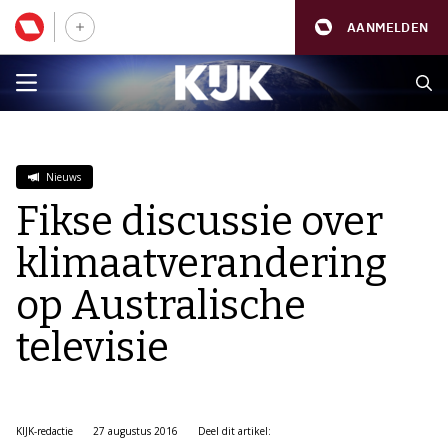
AANMELDEN
Nieuws
Fikse discussie over
klimaatverandering
op Australische
televisie
KIJK-redactie
27 augustus 2016
Deel dit artikel: