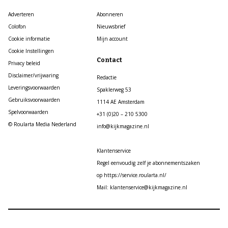
Adverteren
Abonneren
Colofon
Nieuwsbrief
Cookie informatie
Mijn account
Cookie Instellingen
Contact
Privacy beleid
Disclaimer/vrijwaring
Redactie
Leveringsvoorwaarden
Spaklerweg 53
Gebruiksvoorwaarden
1114 AE Amsterdam
Spelvoorwaarden
+31 (0)20 – 210 5300
© Roularta Media Nederland
info@kijkmagazine.nl
Klantenservice
Regel eenvoudig zelf je abonnementszaken
op https://service.roularta.nl/
Mail: klantenservice@kijkmagazine.nl