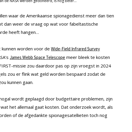
 aan de NASA werden gedoneerd, is nog beter…
pullen waar de Amerikaanse spionagedienst meer dan tien
ept dan weer de vraag op wat voor fabeltastische
arde heeft hangen…
kt kunnen worden voor de
Wide-Field Infrared Survey
ASA’s
meer bleek te kosten
James Webb Space Telescope
FIRST-missie zou daardoor pas op zijn vroegst in 2024
els zou er flink wat geld worden bespaard zodat de
 zou kunnen gaan.
 nogal wordt geplaagd door budgettaire problemen, zijn
 wat het allemaal gaat kosten. Dat onderzoek wordt, als
k worden of de afgedankte spionagesatellieten toch nog