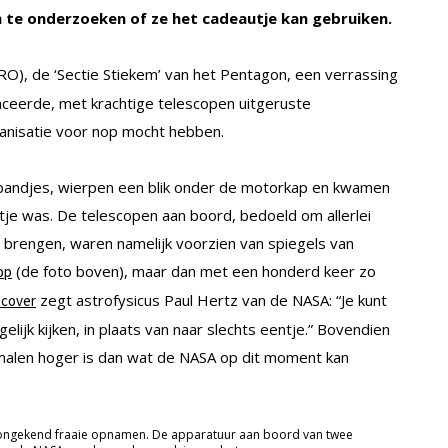
m te onderzoeken of ze het cadeautje kan gebruiken
.
O), de ‘Sectie Stiekem’ van het Pentagon, een verrassing
ceerde, met krachtige telescopen uitgeruste
ganisatie voor nop mocht hebben.
bandjes, wierpen een blik onder de motorkap en kwamen
utje was. De telescopen aan boord, bedoeld om allerlei
 brengen, waren namelijk voorzien van spiegels van
(de foto boven), maar dan met een honderd keer zo
op
zegt astrofysicus Paul Hertz van de NASA: “Je kunt
scover
ijk kijken, in plaats van naar slechts eentje.” Bovendien
le malen hoger is dan wat de NASA op dit moment kan
 ongekend fraaie opnamen. De apparatuur aan boord van twee