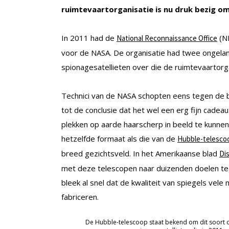
ruimtevaartorganisatie is nu druk bezig o
In 2011 had de
(NR
National Reconnaissance Office
voor de NASA. De organisatie had twee ongelan
spionagesatellieten over die de ruimtevaartor
Technici van de NASA schopten eens tegen de 
tot de conclusie dat het wel een erg fijn cadea
plekken op aarde haarscherp in beeld te kunnen
hetzelfde formaat als die van de
Hubble-telesco
breed gezichtsveld. In het Amerikaanse blad
Di
met deze telescopen naar duizenden doelen tegel
bleek al snel dat de kwaliteit van spiegels ve
fabriceren.
De Hubble-telescoop staat bekend om dit soort