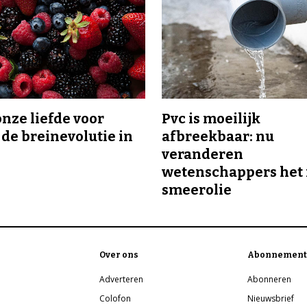
onze liefde voor
Pvc is moeilijk
 de breinevolutie in
afbreekbaar: nu
veranderen
wetenschappers het 
smeerolie
Over ons
Abonnement
Adverteren
Abonneren
Colofon
Nieuwsbrief