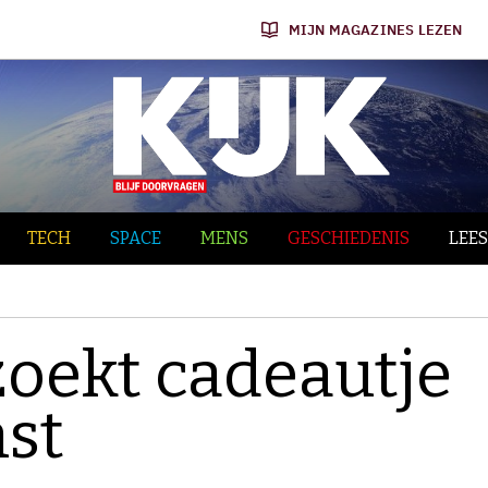
MIJN MAGAZINES LEZEN
TECH
SPACE
MENS
GESCHIEDENIS
LEES
oekt cadeautje
st