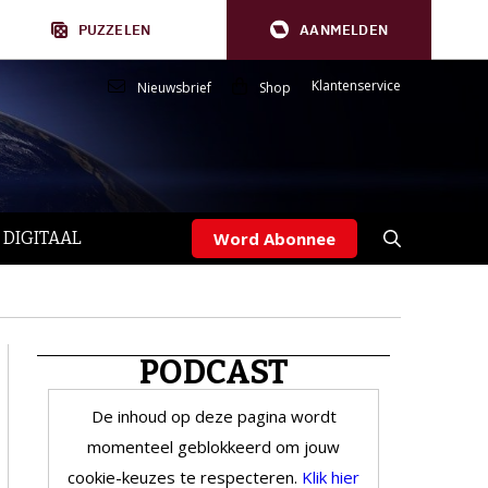
PUZZELEN
AANMELDEN
Klantenservice
Nieuwsbrief
Shop
 DIGITAAL
Word Abonnee
PODCAST
De inhoud op deze pagina wordt
momenteel geblokkeerd om jouw
cookie-keuzes te respecteren.
Klik hier