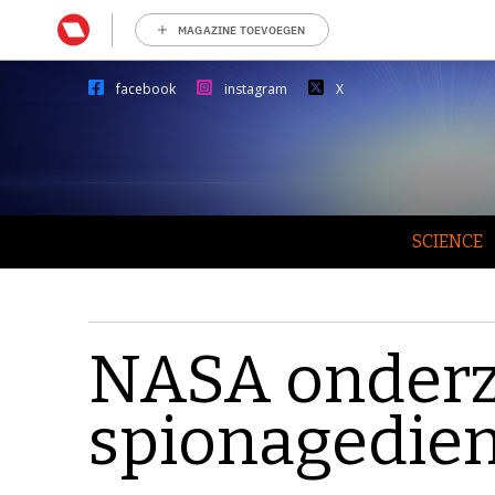
MAGAZINE TOEVOEGEN
facebook
instagram
X
SCIENCE
NASA onderz
spionagedien