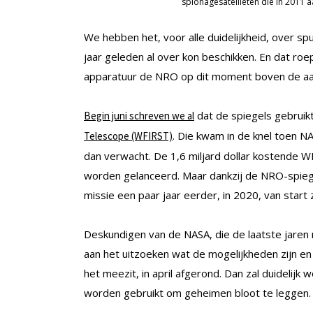
spionagesatellieten die in 2011
We hebben het, voor alle duidelijkheid, over s
jaar geleden al over kon beschikken. En dat ro
apparatuur de NRO op dit moment boven de a
dat de spiegels gebrui
Begin juni schreven we al
. Die kwam in de knel toen N
Telescope (WFIRST)
dan verwacht. De 1,6 miljard dollar kostende W
worden gelanceerd. Maar dankzij de NRO-spieg
missie een paar jaar eerder, in 2020, van start
Deskundigen van de NASA, die de laatste jaren
aan het uitzoeken wat de mogelijkheden zijn en
het meezit, in april afgerond. Dan zal duidelij
worden gebruikt om geheimen bloot te leggen.