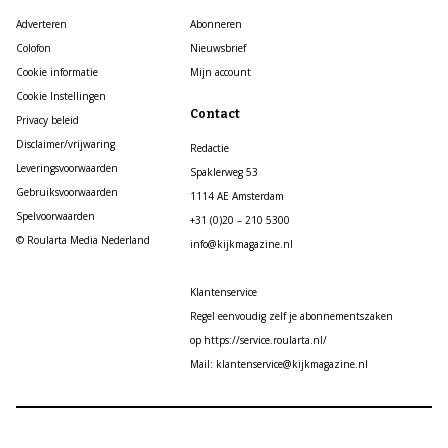
Adverteren
Abonneren
Colofon
Nieuwsbrief
Cookie informatie
Mijn account
Cookie Instellingen
Contact
Privacy beleid
Disclaimer/vrijwaring
Redactie
Leveringsvoorwaarden
Spaklerweg 53
Gebruiksvoorwaarden
1114 AE Amsterdam
Spelvoorwaarden
+31 (0)20 – 210 5300
© Roularta Media Nederland
info@kijkmagazine.nl
Klantenservice
Regel eenvoudig zelf je abonnementszaken
op https://service.roularta.nl/
Mail: klantenservice@kijkmagazine.nl