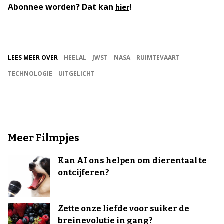
Abonnee worden? Dat kan
!
hier
LEES MEER OVER
HEELAL
JWST
NASA
RUIMTEVAART
TECHNOLOGIE
UITGELICHT
Meer Filmpjes
Kan AI ons helpen om dierentaal te
ontcijferen?
Zette onze liefde voor suiker de
breinevolutie in gang?