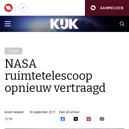
AANMELDEN
Filmpjes
NASA
ruimtetelescoop
opnieuw vertraagd
André Kesseler
30 september 2017
Deel dit artikel:
12:59