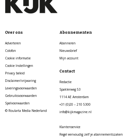
Over ons
Abonnementen
Adverteren
Abonneren
Colofon
Nieuwsbrief
Cookie informatie
Mijn account
Cookie Instellingen
Contact
Privacy beleid
Disclaimer/vrijwaring
Redactie
Leveringsvoorwaarden
Spaklerweg 53
Gebruiksvoorwaarden
1114 AE Amsterdam
Spelvoorwaarden
+31 (0)20 – 210 5300
© Roularta Media Nederland
info@kijkmagazine.nl
Klantenservice
Regel eenvoudig zelf je abonnementszaken