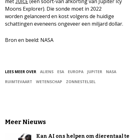
met
(een soort-van afkorting van Jupiter Icy
JUICE
Moons Explorer). Die sonde moet in 2022
worden gelanceerd en kost volgens de huidige
schattingen eveneens ongeveer een miljard dollar.
Bron en beeld: NASA
LEES MEER OVER
ALIENS
ESA
EUROPA
JUPITER
NASA
RUIMTEVAART
WETENSCHAP
ZONNESTELSEL
Meer Nieuws
Kan AI ons helpen om dierentaal te