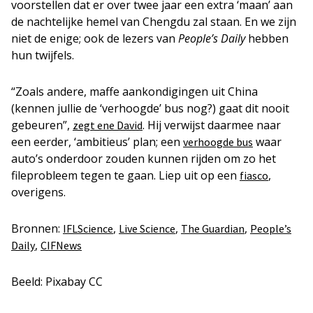
voorstellen dat er over twee jaar een extra ‘maan’ aan
de nachtelijke hemel van Chengdu zal staan. En we zijn
niet de enige; ook de lezers van
People’s Daily
hebben
hun twijfels.
“Zoals andere, maffe aankondigingen uit China
(kennen jullie de ‘verhoogde’ bus nog?) gaat dit nooit
gebeuren”,
. Hij verwijst daarmee naar
zegt ene David
een eerder, ‘ambitieus’ plan; een
waar
verhoogde bus
auto’s onderdoor zouden kunnen rijden om zo het
fileprobleem tegen te gaan. Liep uit op een
,
fiasco
overigens.
Bronnen:
,
,
,
IFLScience
Live Science
The Guardian
People’s
,
Daily
CIFNews
Beeld: Pixabay CC