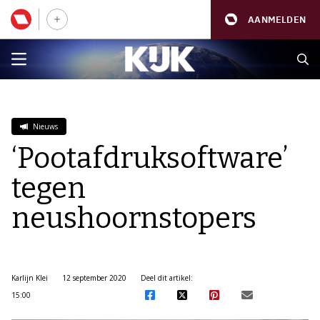
AANMELDEN
Nieuws
‘Pootafdruksoftware’
tegen
neushoornstopers
Karlijn Klei
12 september 2020
Deel dit artikel:
15:00