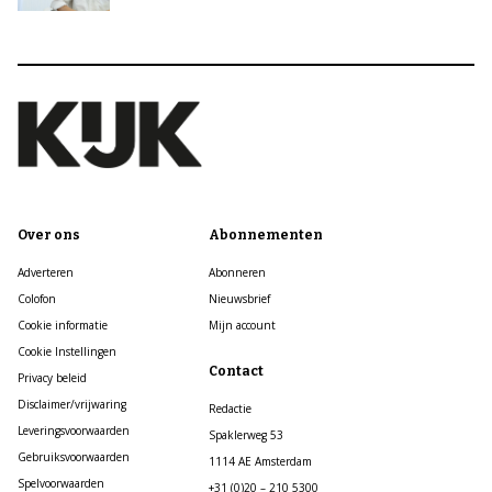
Over ons
Abonnementen
Adverteren
Abonneren
Colofon
Nieuwsbrief
Cookie informatie
Mijn account
Cookie Instellingen
Contact
Privacy beleid
Disclaimer/vrijwaring
Redactie
Leveringsvoorwaarden
Spaklerweg 53
Gebruiksvoorwaarden
1114 AE Amsterdam
Spelvoorwaarden
+31 (0)20 – 210 5300