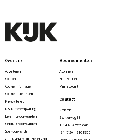
Over ons
Abonnementen
Adverteren
Abonneren
Colofon
Nieuwsbrief
Cookie informatie
Mijn account
Cookie Instellingen
Contact
Privacy beleid
Disclaimer/vrijwaring
Redactie
Leveringsvoorwaarden
Spaklerweg 53
Gebruiksvoorwaarden
1114 AE Amsterdam
Spelvoorwaarden
+31 (0)20 – 210 5300
© Roularta Media Nederland