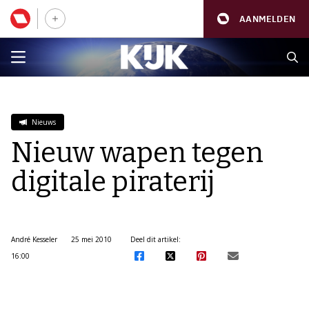
AANMELDEN
Nieuws
Nieuw wapen tegen
digitale piraterij
André Kesseler
25 mei 2010
Deel dit artikel:
16:00