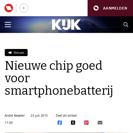
AANMELDEN
Nieuws
Nieuwe chip goed
voor
smartphonebatterij
André Kesseler
23 juli 2015
Deel dit artikel:
11:00