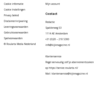
Cookie informatie
Mijn account
Cookie Instellingen
Contact
Privacy beleid
Disclaimer/vrijwaring
Redactie
Leveringsvoorwaarden
Spaklerweg 53
Gebruiksvoorwaarden
1114 AE Amsterdam
Spelvoorwaarden
+31 (0)20 – 210 5300
© Roularta Media Nederland
info@kijkmagazine.nl
Klantenservice
Regel eenvoudig zelf je abonnementszaken
op https://service.roularta.nl/
Mail: klantenservice@kijkmagazine.nl
Roularta Media Nederland ©