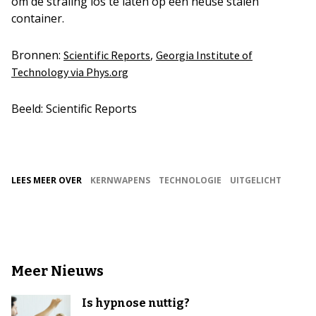
om de straling los te laten op een heuse stalen
container.
Bronnen:
,
Scientific Reports
Georgia Institute of
Technology via Phys.org
Beeld: Scientific Reports
LEES MEER OVER
KERNWAPENS
TECHNOLOGIE
UITGELICHT
Meer Nieuws
Is hypnose nuttig?