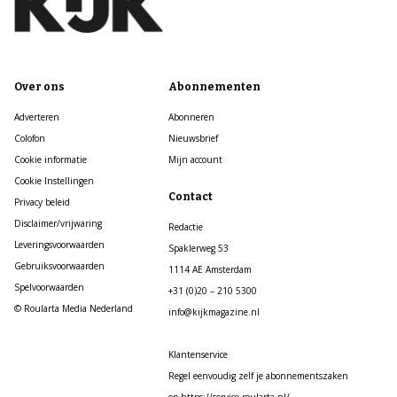
Over ons
Abonnementen
Adverteren
Abonneren
Colofon
Nieuwsbrief
Cookie informatie
Mijn account
Cookie Instellingen
Contact
Privacy beleid
Disclaimer/vrijwaring
Redactie
Leveringsvoorwaarden
Spaklerweg 53
Gebruiksvoorwaarden
1114 AE Amsterdam
Spelvoorwaarden
+31 (0)20 – 210 5300
© Roularta Media Nederland
info@kijkmagazine.nl
Klantenservice
Regel eenvoudig zelf je abonnementszaken