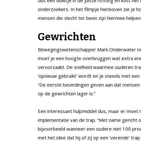
dus een duwtje in de juiste richting en kost h
onderzoekers. In het filmpje hierboven zie je h
mensen die slecht ter been zijn hiermee helpen
Gewrichten
Bewegingswetenschapper Mark Onderwater noemt
moet je een hoogte overbruggen wat extra ene
veroorzaakt. De snelheid waarmee ouderen trapl
‘opnieuw gebruikt’ wordt en je steeds met een
“De eerste bevindingen geven aan dat mensen d
op de gewrichten lager is.”
Een interessant hulpmiddel dus, maar er moet
implementatie van de trap. “Met name gericht o
bijvoorbeeld wanneer een oudere niet 100 proce
met het idee dat hij of zij op een ‘verende’ trap