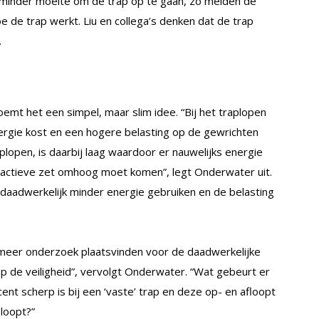
et minder moeite om de trap op te gaan, zo melden de
oe de trap werkt. Liu en collega’s denken dat de trap
.
 het een simpel, maar slim idee. “Bij het traplopen
rgie kost en een hogere belasting op de gewrichten
open, is daarbij laag waardoor er nauwelijks energie
 actieve zet omhoog moet komen”, legt Onderwater uit.
aadwerkelijk minder energie gebruiken en de belasting
 meer onderzoek plaatsvinden voor de daadwerkelijke
p de veiligheid”, vervolgt Onderwater. “Wat gebeurt er
nt scherp is bij een ‘vaste’ trap en deze op- en afloopt
 loopt?”