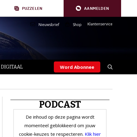
PUZZELEN
AANMELDEN
Klantenservice
Nieuwsbrief
Shop
 DIGITAAL
Word Abonnee
PODCAST
De inhoud op deze pagina wordt
momenteel geblokkeerd om jouw
cookie-keuzes te respecteren.
Klik hier