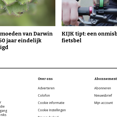
ermoeden van Darwin
KIJK tipt: een onmis
50 jaar eindelijk
fietsbel
igd
Over ons
Abonnement
Adverteren
Abonneren
Colofon
Nieuwsbrief
r
Cookie informatie
Mijn account
 die
Cookie Instellingen
pgang
 niks