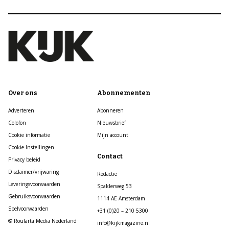
Over ons
Abonnementen
Adverteren
Abonneren
Colofon
Nieuwsbrief
Cookie informatie
Mijn account
Cookie Instellingen
Contact
Privacy beleid
Disclaimer/vrijwaring
Redactie
Leveringsvoorwaarden
Spaklerweg 53
Gebruiksvoorwaarden
1114 AE Amsterdam
Spelvoorwaarden
+31 (0)20 – 210 5300
© Roularta Media Nederland
info@kijkmagazine.nl