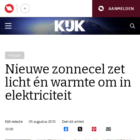
AANMELDEN
Filmpjes
Nieuwe zonnecel zet
licht én warmte om in
elektriciteit
KIJK-redactie
05 augustus 2010
Deel dit artikel:
10:00