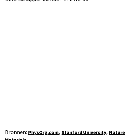
Bronnen:
,
,
PhysOrg.com
Stanford University
Nature
Materials