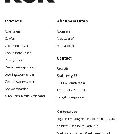
Over ons
Abonnementen
Adverteren
Abonneren
Colofon
Nieuwsbrief
Cookie informatie
Mijn account
Cookie Instellingen
Contact
Privacy beleid
Disclaimer/vrijwaring
Redactie
Leveringsvoorwaarden
Spaklerweg 53
Gebruiksvoorwaarden
1114 AE Amsterdam
Spelvoorwaarden
+31 (0)20 – 210 5300
© Roularta Media Nederland
info@kijkmagazine.nl
Klantenservice
Regel eenvoudig zelf je abonnementszaken
op https://service.roularta.nl/
Mail: klantenservice@kijkmagazine.nl