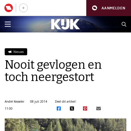
AANMELDEN
Nieuws
Nooit gevlogen en
toch neergestort
André Kesseler
08 juli 2014
Deel dit artikel:
11:00