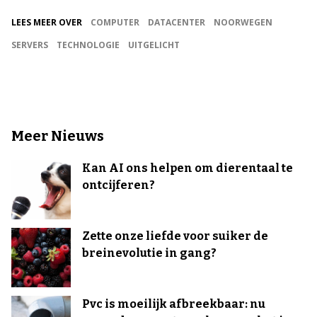
LEES MEER OVER
COMPUTER
DATACENTER
NOORWEGEN
SERVERS
TECHNOLOGIE
UITGELICHT
Meer Nieuws
Kan AI ons helpen om dierentaal te
ontcijferen?
Zette onze liefde voor suiker de
breinevolutie in gang?
Pvc is moeilijk afbreekbaar: nu