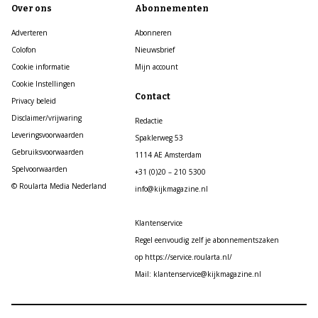
Over ons
Abonnementen
Adverteren
Abonneren
Colofon
Nieuwsbrief
Cookie informatie
Mijn account
Cookie Instellingen
Contact
Privacy beleid
Disclaimer/vrijwaring
Redactie
Leveringsvoorwaarden
Spaklerweg 53
Gebruiksvoorwaarden
1114 AE Amsterdam
Spelvoorwaarden
+31 (0)20 – 210 5300
© Roularta Media Nederland
info@kijkmagazine.nl
Klantenservice
Regel eenvoudig zelf je abonnementszaken
op https://service.roularta.nl/
Mail: klantenservice@kijkmagazine.nl