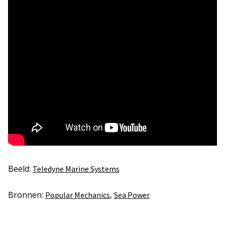
Beeld:
Teledyne Marine Systems
Bronnen:
,
Popular Mechanics
Sea Power