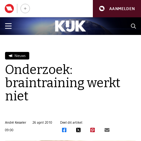
AANMELDEN
Nieuws
Onderzoek:
braintraining werkt
niet
André Kesseler
26 april 2010
Deel dit artikel:
09:00