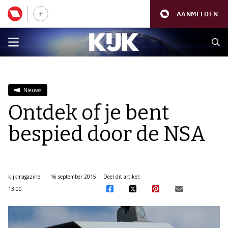
AANMELDEN
Nieuws
Ontdek of je bent
bespied door de NSA
kijkmagazine
16 september 2015
Deel dit artikel:
13:00