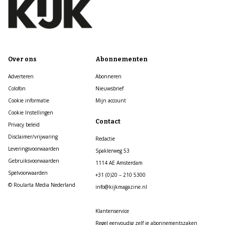
Over ons
Abonnementen
Adverteren
Abonneren
Colofon
Nieuwsbrief
Cookie informatie
Mijn account
Cookie Instellingen
Contact
Privacy beleid
Disclaimer/vrijwaring
Redactie
Leveringsvoorwaarden
Spaklerweg 53
Gebruiksvoorwaarden
1114 AE Amsterdam
Spelvoorwaarden
+31 (0)20 – 210 5300
© Roularta Media Nederland
info@kijkmagazine.nl
Klantenservice
Regel eenvoudig zelf je abonnementszaken