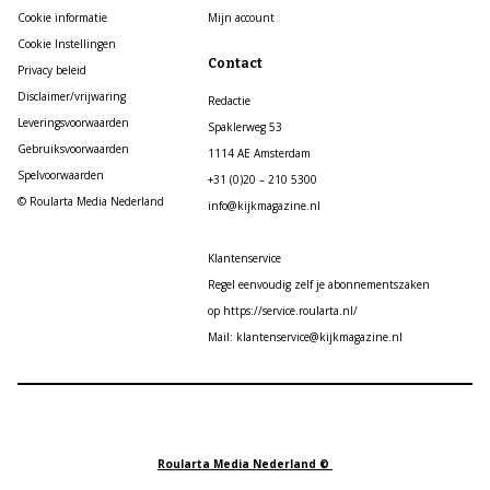
Cookie informatie
Mijn account
Cookie Instellingen
Contact
Privacy beleid
Disclaimer/vrijwaring
Redactie
Leveringsvoorwaarden
Spaklerweg 53
Gebruiksvoorwaarden
1114 AE Amsterdam
Spelvoorwaarden
+31 (0)20 – 210 5300
© Roularta Media Nederland
info@kijkmagazine.nl
Klantenservice
Regel eenvoudig zelf je abonnementszaken
op https://service.roularta.nl/
Mail: klantenservice@kijkmagazine.nl
Roularta Media Nederland ©