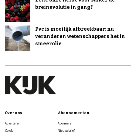
breinevolutie in gang?
Pvc is moeilijk afbreekbaar: nu
veranderen wetenschappers het in
smeerolie
Over ons
Abonnementen
Adverteren
Abonneren
Colofon
Nieuwsbrief