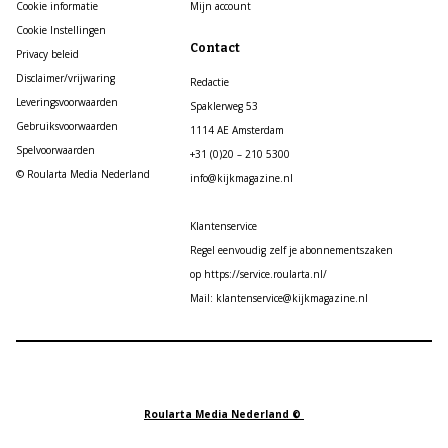
Cookie informatie
Mijn account
Cookie Instellingen
Contact
Privacy beleid
Disclaimer/vrijwaring
Redactie
Leveringsvoorwaarden
Spaklerweg 53
Gebruiksvoorwaarden
1114 AE Amsterdam
Spelvoorwaarden
+31 (0)20 – 210 5300
© Roularta Media Nederland
info@kijkmagazine.nl
Klantenservice
Regel eenvoudig zelf je abonnementszaken
op https://service.roularta.nl/
Mail: klantenservice@kijkmagazine.nl
Roularta Media Nederland ©