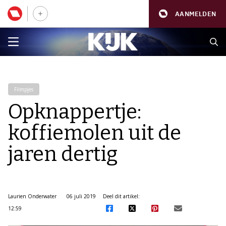
AANMELDEN
Filmpjes
Opknappertje:
koffiemolen uit de
jaren dertig
Laurien Onderwater
06 juli 2019
Deel dit artikel:
12:59