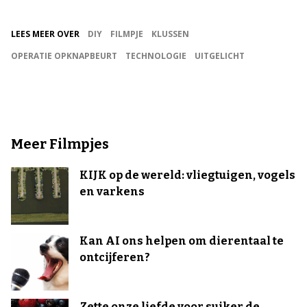
LEES MEER OVER
DIY
FILMPJE
KLUSSEN
OPERATIE OPKNAPBEURT
TECHNOLOGIE
UITGELICHT
Meer Filmpjes
KIJK op de wereld: vliegtuigen, vogels
en varkens
Kan AI ons helpen om dierentaal te
ontcijferen?
Zette onze liefde voor suiker de