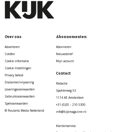
Over ons
Abonnementen
Adverteren
Abonneren
Colofon
Nieuwsbrief
Cookie informatie
Mijn account
Cookie Instellingen
Contact
Privacy beleid
Disclaimer/vrijwaring
Redactie
Leveringsvoorwaarden
Spaklerweg 53
Gebruiksvoorwaarden
1114 AE Amsterdam
Spelvoorwaarden
+31 (0)20 – 210 5300
© Roularta Media Nederland
info@kijkmagazine.nl
Klantenservice