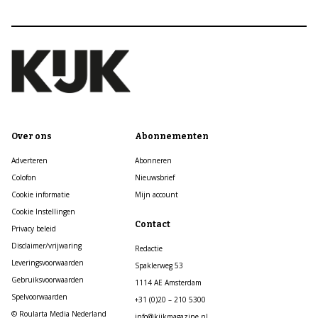
Over ons
Abonnementen
Adverteren
Abonneren
Colofon
Nieuwsbrief
Cookie informatie
Mijn account
Cookie Instellingen
Contact
Privacy beleid
Disclaimer/vrijwaring
Redactie
Leveringsvoorwaarden
Spaklerweg 53
Gebruiksvoorwaarden
1114 AE Amsterdam
Spelvoorwaarden
+31 (0)20 – 210 5300
© Roularta Media Nederland
info@kijkmagazine.nl