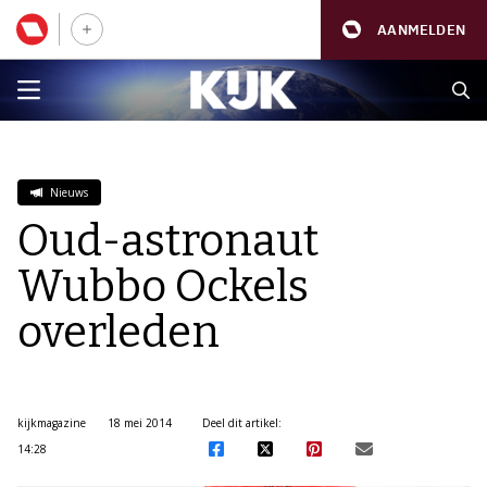
AANMELDEN
Nieuws
Oud-astronaut
Wubbo Ockels
overleden
kijkmagazine
18 mei 2014
Deel dit artikel:
14:28