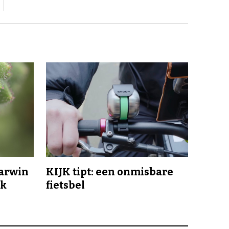
Darwin
KIJK tipt: een onmisbare
jk
fietsbel