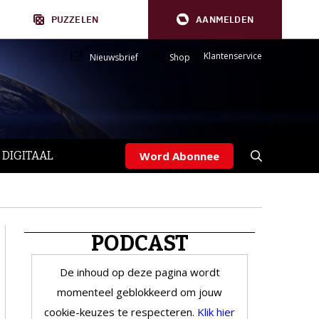
PUZZELEN
AANMELDEN
Klantenservice
Nieuwsbrief
Shop
 DIGITAAL
Word Abonnee
PODCAST
De inhoud op deze pagina wordt
momenteel geblokkeerd om jouw
cookie-keuzes te respecteren.
Klik hier