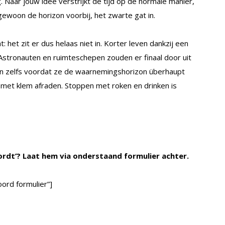
. Naar jouw idee verstrijkt de tijd op de normale manier,
ewoon de horizon voorbij, het zwarte gat in.
: het zit er dus helaas niet in. Korter leven dankzij een
 Astronauten en ruimteschepen zouden er finaal door uit
ten zelfs voordat ze de waarnemingshorizon überhaupt
 met klem afraden. Stoppen met roken en drinken is
ordt’? Laat hem via onderstaand formulier achter.
ord formulier”]