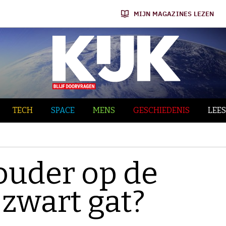
MIJN MAGAZINES LEZEN
TECH
SPACE
MENS
GESCHIEDENIS
LEES
 ouder op de
 zwart gat?