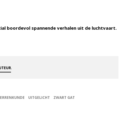
cial boordevol spannende verhalen uit de luchtvaart.
.
AUTEUR
TERRENKUNDE
UITGELICHT
ZWART GAT