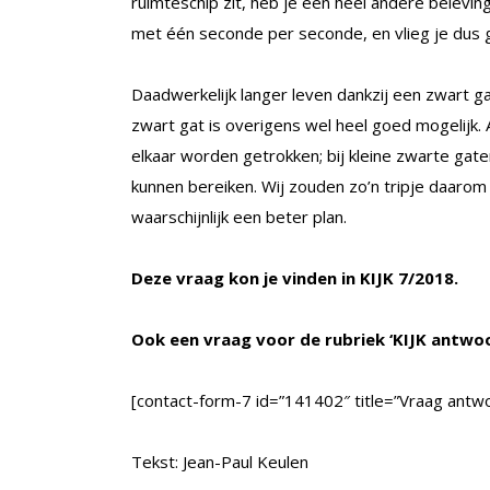
ruimteschip zit, heb je een heel andere beleving
met één seconde per seconde, en vlieg je dus g
Daadwerkelijk langer leven dankzij een zwart gat
zwart gat is overigens wel heel goed mogelijk.
elkaar worden getrokken; bij kleine zwarte ga
kunnen bereiken. Wij zouden zo’n tripje daarom
waarschijnlijk een beter plan.
Deze vraag kon je vinden in KIJK 7/2018.
Ook een vraag voor de rubriek ‘KIJK antwo
[contact-form-7 id=”141402″ title=”Vraag antwo
Tekst: Jean-Paul Keulen