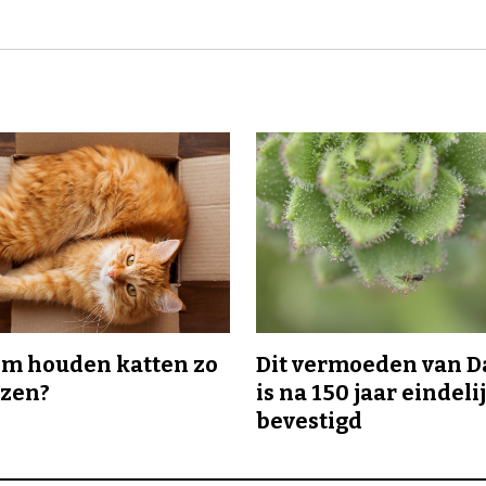
m houden katten zo
Dit vermoeden van 
ozen?
is na 150 jaar eindeli
bevestigd