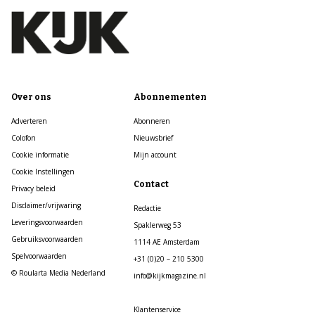
Over ons
Abonnementen
Adverteren
Abonneren
Colofon
Nieuwsbrief
Cookie informatie
Mijn account
Cookie Instellingen
Contact
Privacy beleid
Disclaimer/vrijwaring
Redactie
Leveringsvoorwaarden
Spaklerweg 53
Gebruiksvoorwaarden
1114 AE Amsterdam
Spelvoorwaarden
+31 (0)20 – 210 5300
© Roularta Media Nederland
info@kijkmagazine.nl
Klantenservice