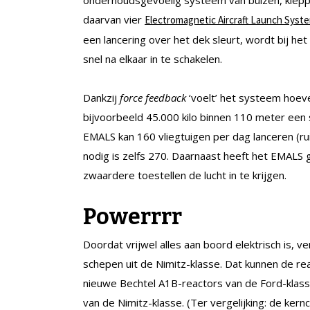
onderhoudsgevoelig systeem van buizen, kleppe
daarvan vier
Electromagnetic Aircraft Launch Syst
een lancering over het dek sleurt, wordt bij 
snel na elkaar in te schakelen.
Dankzij
force feedback
‘voelt’ het systeem hoev
bijvoorbeeld 45.000 kilo binnen 110 meter een 
EMALS kan 160 vliegtuigen per dag lanceren (rui
nodig is zelfs 270. Daarnaast heeft het EMA
zwaardere toestellen de lucht in te krijgen.
Powerrrr
Doordat vrijwel alles aan boord elektrisch is,
schepen uit de Nimitz-klasse. Dat kunnen de re
nieuwe Bechtel A1B-reactors van de Ford-klass
van de Nimitz-klasse. (Ter vergelijking: de ker