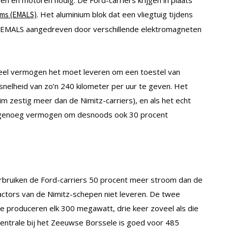
n en motoren nodig. De Ford-carriers krijgen in plaats
. Het aluminium blok dat een vliegtuig tijdens
ems (EMALS)
het EMALS aangedreven door verschillende elektromagneten
eel vermogen het moet leveren om een toestel van
snelheid van zo’n 240 kilometer per uur te geven. Het
m zestig meer dan de Nimitz-carriers), en als het echt
LS genoeg vermogen om desnoods ook 30 procent
 verbruiken de Ford-carriers 50 procent meer stroom dan de
actors van de Nimitz-schepen niet leveren. De twee
e produceren elk 300 megawatt, drie keer zoveel als die
ncentrale bij het Zeeuwse Borssele is goed voor 485