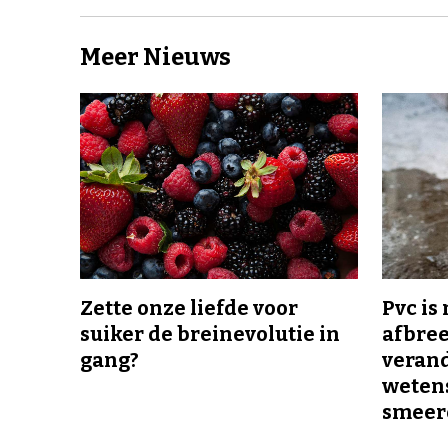
Meer Nieuws
Zette onze liefde voor
Pvc is
suiker de breinevolutie in
afbree
gang?
veran
wetens
smeer