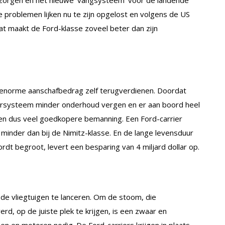
g zorgen en het nieuwe ‘vangsysteem’ voor de landende
le problemen lijken nu te zijn opgelost en volgens de US
at maakt de Ford-klasse zoveel beter dan zijn
 enorme aanschafbedrag zelf terugverdienen. Doordat
ersysteem minder onderhoud vergen en er aan boord heel
 en dus veel goedkopere bemanning. Een Ford-carrier
 minder dan bij de Nimitz-klasse. En de lange levensduur
wordt begroot, levert een besparing van 4 miljard dollar op.
de vliegtuigen te lanceren. Om de stoom, die
d, op de juiste plek te krijgen, is een zwaar en