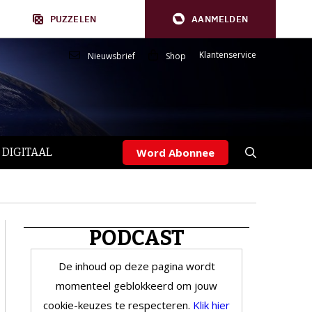
PUZZELEN
AANMELDEN
Klantenservice
Nieuwsbrief
Shop
 DIGITAAL
Word Abonnee
PODCAST
De inhoud op deze pagina wordt
momenteel geblokkeerd om jouw
cookie-keuzes te respecteren.
Klik hier