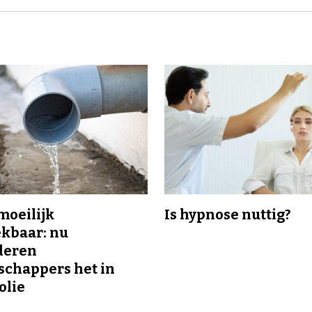
 moeilijk
Is hypnose nuttig?
kbaar: nu
deren
chappers het in
olie