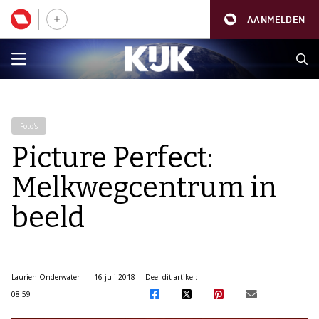
AANMELDEN
Foto's
Picture Perfect:
Melkwegcentrum in
beeld
Laurien Onderwater
16 juli 2018
Deel dit artikel:
08:59