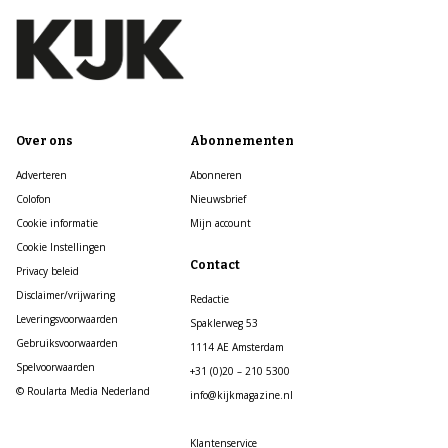
Over ons
Abonnementen
Adverteren
Abonneren
Colofon
Nieuwsbrief
Cookie informatie
Mijn account
Cookie Instellingen
Contact
Privacy beleid
Disclaimer/vrijwaring
Redactie
Leveringsvoorwaarden
Spaklerweg 53
Gebruiksvoorwaarden
1114 AE Amsterdam
Spelvoorwaarden
+31 (0)20 – 210 5300
© Roularta Media Nederland
info@kijkmagazine.nl
Klantenservice