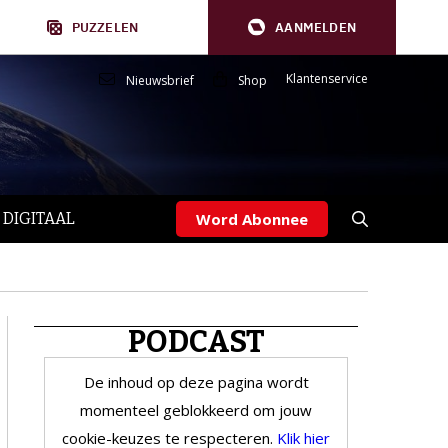
PUZZELEN
AANMELDEN
Klantenservice
Nieuwsbrief
Shop
 DIGITAAL
Word Abonnee
PODCAST
De inhoud op deze pagina wordt
momenteel geblokkeerd om jouw
cookie-keuzes te respecteren.
Klik hier