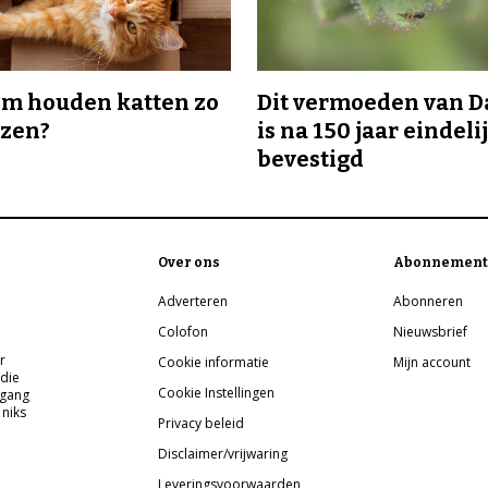
m houden katten zo
Dit vermoeden van 
ozen?
is na 150 jaar eindeli
bevestigd
Over ons
Abonnement
Adverteren
Abonneren
Colofon
Nieuwsbrief
r
Cookie informatie
Mijn account
 die
Cookie Instellingen
pgang
 niks
Privacy beleid
Disclaimer/vrijwaring
Leveringsvoorwaarden