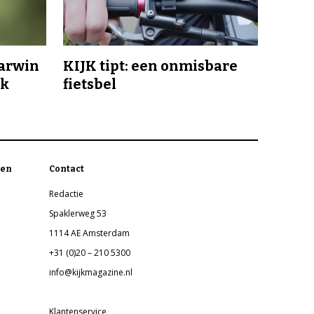
Darwin
KIJK tipt: een onmisbare
jk
fietsbel
en
Contact
Redactie
Spaklerweg 53
1114 AE Amsterdam
+31 (0)20 – 210 5300
info@kijkmagazine.nl
Klantenservice