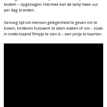
bodem – opgeslagen. Hiermee kan de lamp twee uur
per dag branden.
Genoeg tijd om mensen gelegenheid te geven om te
koken, kinderen huiswerk te laten maken of om – zoals
in onderstaand filmpje te zien is – een potje te kaarten.