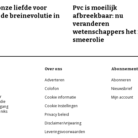
onze liefde voor
Pvc is moeilijk
 de breinevolutie in
afbreekbaar: nu
veranderen
wetenschappers het 
smeerolie
Over ons
Abonnement
Adverteren
Abonneren
Colofon
Nieuwsbrief
r
Cookie informatie
Mijn account
 die
Cookie Instellingen
pgang
 niks
Privacy beleid
Disclaimer/vrijwaring
Leveringsvoorwaarden