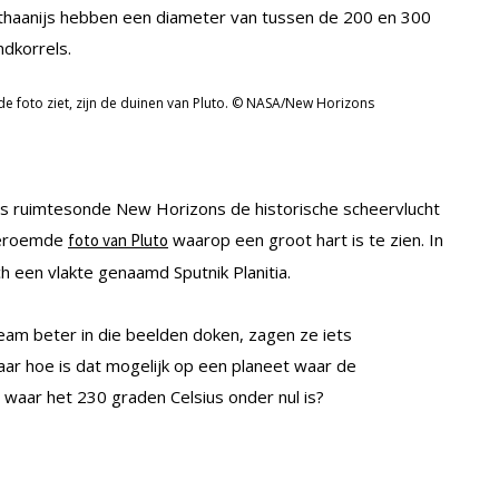
methaanijs hebben een diameter van tussen de 200 en 300
dkorrels.
 de foto ziet, zijn de duinen van Pluto. © NASA/New Horizons
A’s ruimtesonde New Horizons de historische scheervlucht
 beroemde
waarop een groot hart is te zien. In
foto van Pluto
ch een vlakte genaamd Sputnik Planitia.
am beter in die beelden doken, zagen ze iets
Maar hoe is dat mogelijk op een planeet waar de
n waar het 230 graden Celsius onder nul is?