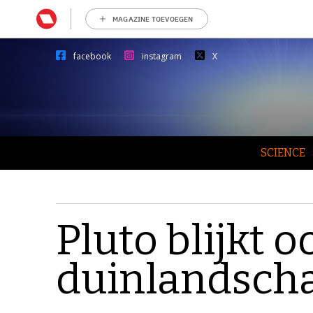
MAGAZINE TOEVOEGEN
facebook
instagram
X
SCIENCE
Pluto blijkt o
duinlandsch