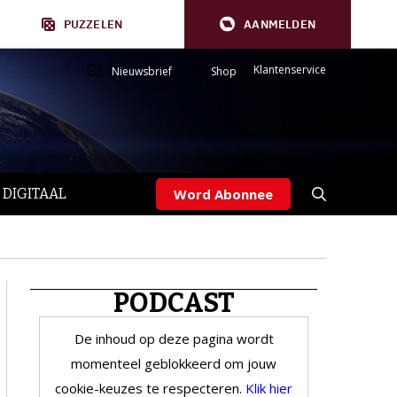
PUZZELEN
AANMELDEN
Klantenservice
Nieuwsbrief
Shop
 DIGITAAL
Word Abonnee
PODCAST
De inhoud op deze pagina wordt
momenteel geblokkeerd om jouw
cookie-keuzes te respecteren.
Klik hier