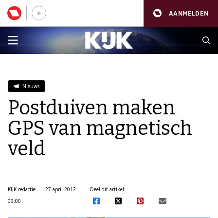
AANMELDEN
Nieuws
Postduiven maken
GPS van magnetisch
veld
KIJK-redactie
27 april 2012
Deel dit artikel:
09:00