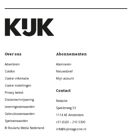
Over ons
Abonnementen
Adverteren
Abonneren
Colofon
Nieuwsbrief
Cookie informatie
Mijn account
Cookie Instellingen
Contact
Privacy beleid
Disclaimer/vrijwaring
Redactie
Leveringsvoorwaarden
Spaklerweg 53
Gebruiksvoorwaarden
1114 AE Amsterdam
Spelvoorwaarden
+31 (0)20 – 210 5300
© Roularta Media Nederland
info@kijkmagazine.nl