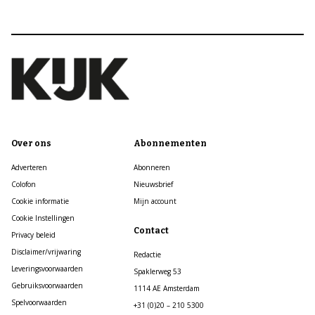
Over ons
Abonnementen
Adverteren
Abonneren
Colofon
Nieuwsbrief
Cookie informatie
Mijn account
Cookie Instellingen
Contact
Privacy beleid
Disclaimer/vrijwaring
Redactie
Leveringsvoorwaarden
Spaklerweg 53
Gebruiksvoorwaarden
1114 AE Amsterdam
Spelvoorwaarden
+31 (0)20 – 210 5300