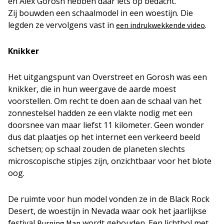
en Alex Gorosh hebben daar iets op bedacht.
Zij bouwden een schaalmodel in een woestijn. Die
legden ze vervolgens vast in
.
een indrukwekkende video
Knikker
Het uitgangspunt van Overstreet en Gorosh was een
knikker, die in hun weergave de aarde moest
voorstellen. Om recht te doen aan de schaal van het
zonnestelsel hadden ze een vlakte nodig met een
doorsnee van maar liefst 11 kilometer. Geen wonder
dus dat plaatjes op het internet een verkeerd beeld
schetsen; op schaal zouden de planeten slechts
microscopische stipjes zijn, onzichtbaar voor het blote
oog.
De ruimte voor hun model vonden ze in de Black Rock
Desert, de woestijn in Nevada waar ook het jaarlijkse
festival
wordt gehouden. Een lichtbol met
Burning Man