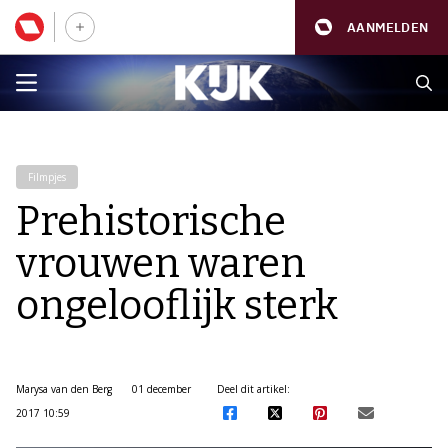
AANMELDEN
Filmpjes
Prehistorische
vrouwen waren
ongelooflijk sterk
Marysa van den Berg
01 december
Deel dit artikel:
2017 10:59