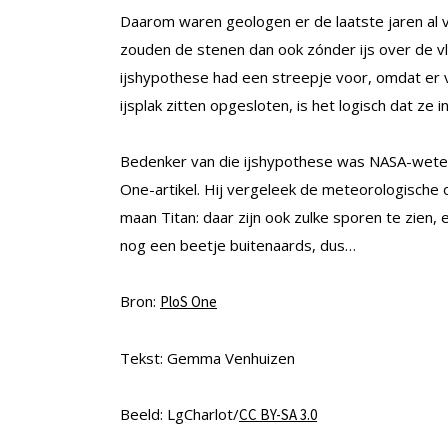
Daarom waren geologen er de laatste jaren al 
zouden de stenen dan ook zónder ijs over de v
ijshypothese had een streepje voor, omdat er ve
ijsplak zitten opgesloten, is het logisch dat ze 
Bedenker van die ijshypothese was NASA-weten
One-artikel. Hij vergeleek de meteorologische
maan Titan: daar zijn ook zulke sporen te zien, e
nog een beetje buitenaards, dus…
Bron:
PloS One
Tekst: Gemma Venhuizen
Beeld: LgCharlot/
CC BY-SA 3.0