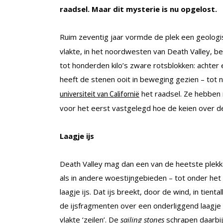
raadsel. Maar dit mysterie is nu opgelost.
Ruim zeventig jaar vormde de plek een geologi
vlakte, in het noordwesten van Death Valley, bew
tot honderden kilo’s zware rotsblokken: achter
heeft de stenen ooit in beweging gezien – tot
het raadsel. Ze hebben
universiteit van Californië
voor het eerst vastgelegd hoe de keien over de v
Laagje ijs
Death Valley mag dan een van de heetste plekke
als in andere woestijngebieden – tot onder het
laagje ijs. Dat ijs breekt, door de wind, in tie
de ijsfragmenten over een onderliggend laagje
vlakte ‘zeilen’. De
sailing stones
schrapen daarbi