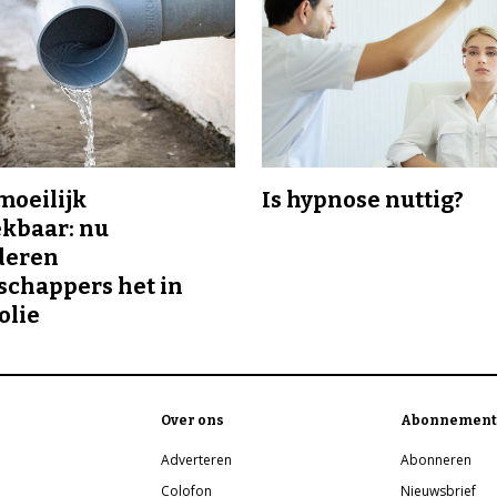
 moeilijk
Is hypnose nuttig?
kbaar: nu
deren
chappers het in
olie
Over ons
Abonnement
Adverteren
Abonneren
Colofon
Nieuwsbrief