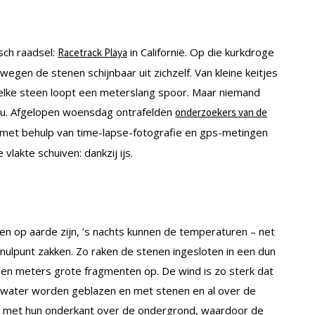
sch raadsel:
in Californië. Op die kurkdroge
Racetrack Playa
egen de stenen schijnbaar uit zichzelf. Van kleine keitjes
 elke steen loopt een meterslang spoor. Maar niemand
 nu. Afgelopen woensdag ontrafelden
onderzoekers van de
 met behulp van time-lapse-fotografie en gps-metingen
lakte schuiven: dankzij ijs.
n op aarde zijn, ’s nachts kunnen de temperaturen – net
 nulpunt zakken. Zo raken de stenen ingesloten in een dun
ntallen meters grote fragmenten op. De wind is zo sterk dat
 water worden geblazen en met stenen en al over de
j met hun onderkant over de ondergrond, waardoor de