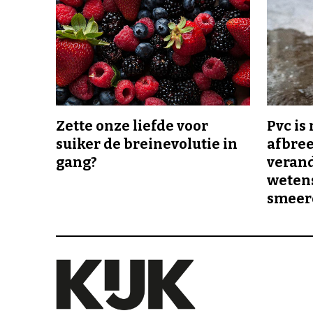
Zette onze liefde voor
Pvc is
suiker de breinevolutie in
afbree
gang?
veran
wetens
smeer