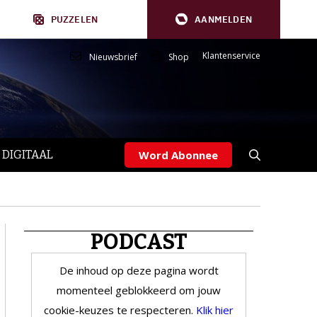
PUZZELEN
AANMELDEN
Klantenservice
Nieuwsbrief
Shop
 DIGITAAL
Word Abonnee
PODCAST
De inhoud op deze pagina wordt
momenteel geblokkeerd om jouw
cookie-keuzes te respecteren.
Klik hier