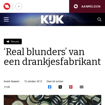
AANMELDEN
Nieuws
‘Real blunders’ van
een drankjesfabrikant
André Kesseler
15 oktober 2013
Deel dit artikel:
13:00