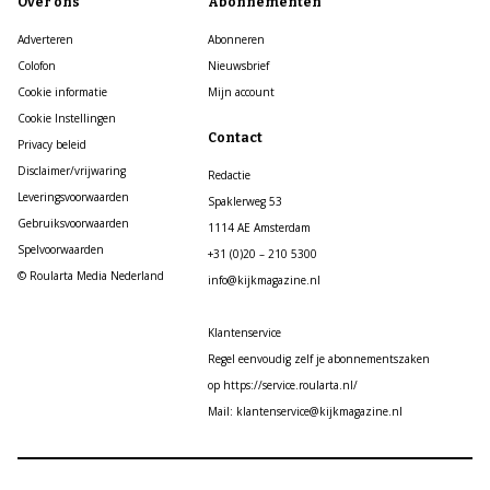
Over ons
Abonnementen
Adverteren
Abonneren
Colofon
Nieuwsbrief
Cookie informatie
Mijn account
Cookie Instellingen
Contact
Privacy beleid
Disclaimer/vrijwaring
Redactie
Leveringsvoorwaarden
Spaklerweg 53
Gebruiksvoorwaarden
1114 AE Amsterdam
Spelvoorwaarden
+31 (0)20 – 210 5300
© Roularta Media Nederland
info@kijkmagazine.nl
Klantenservice
Regel eenvoudig zelf je abonnementszaken
op https://service.roularta.nl/
Mail: klantenservice@kijkmagazine.nl