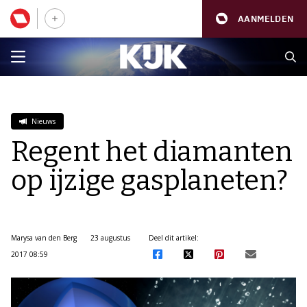
AANMELDEN
Nieuws
Regent het diamanten
op ijzige gasplaneten?
Marysa van den Berg
23 augustus
Deel dit artikel:
2017 08:59