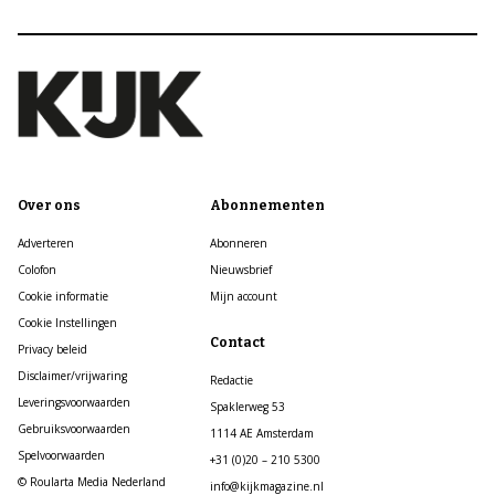
Over ons
Abonnementen
Adverteren
Abonneren
Colofon
Nieuwsbrief
Cookie informatie
Mijn account
Cookie Instellingen
Contact
Privacy beleid
Disclaimer/vrijwaring
Redactie
Leveringsvoorwaarden
Spaklerweg 53
Gebruiksvoorwaarden
1114 AE Amsterdam
Spelvoorwaarden
+31 (0)20 – 210 5300
© Roularta Media Nederland
info@kijkmagazine.nl