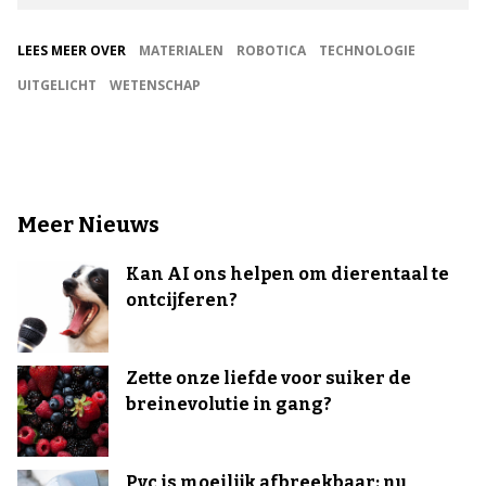
LEES MEER OVER
MATERIALEN
ROBOTICA
TECHNOLOGIE
UITGELICHT
WETENSCHAP
Meer Nieuws
Kan AI ons helpen om dierentaal te
ontcijferen?
Zette onze liefde voor suiker de
breinevolutie in gang?
Pvc is moeilijk afbreekbaar: nu