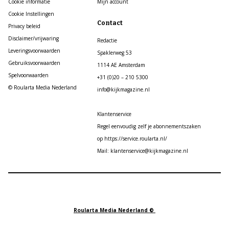
Cookie informatie
Mijn account
Cookie Instellingen
Contact
Privacy beleid
Disclaimer/vrijwaring
Redactie
Leveringsvoorwaarden
Spaklerweg 53
Gebruiksvoorwaarden
1114 AE Amsterdam
Spelvoorwaarden
+31 (0)20 – 210 5300
© Roularta Media Nederland
info@kijkmagazine.nl
Klantenservice
Regel eenvoudig zelf je abonnementszaken
op https://service.roularta.nl/
Mail: klantenservice@kijkmagazine.nl
Roularta Media Nederland ©