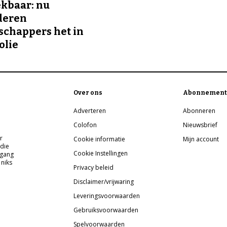
kbaar: nu
deren
chappers het in
olie
Over ons
Abonnement
Adverteren
Abonneren
Colofon
Nieuwsbrief
r
Cookie informatie
Mijn account
 die
Cookie Instellingen
pgang
 niks
Privacy beleid
Disclaimer/vrijwaring
Leveringsvoorwaarden
Gebruiksvoorwaarden
Spelvoorwaarden