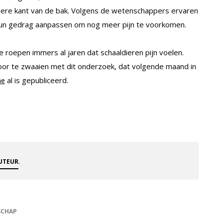
andere kant van de bak. Volgens de wetenschappers ervaren
ze hun gedrag aanpassen om nog meer pijn te voorkomen.
die roepen immers al jaren dat schaaldieren pijn voelen.
 door te zwaaien met dit onderzoek, dat volgende maand in
al is gepubliceerd.
ne
.
AUTEUR
SCHAP