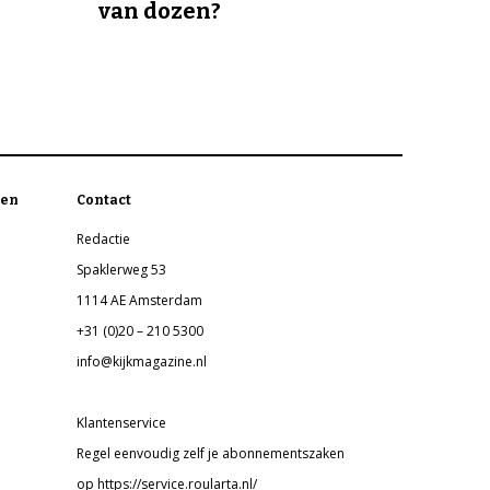
van dozen?
en
Contact
Redactie
Spaklerweg 53
1114 AE Amsterdam
+31 (0)20 – 210 5300
info@kijkmagazine.nl
Klantenservice
Regel eenvoudig zelf je abonnementszaken
op https://service.roularta.nl/