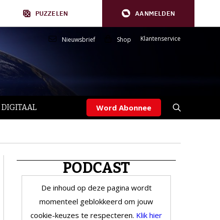
PUZZELEN
AANMELDEN
Klantenservice
Nieuwsbrief
Shop
 DIGITAAL
Word Abonnee
PODCAST
De inhoud op deze pagina wordt
momenteel geblokkeerd om jouw
cookie-keuzes te respecteren.
Klik hier