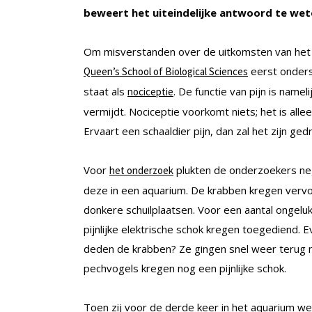
beweert het uiteindelijke antwoord te wete
Om misverstanden over de uitkomsten van het
eerst onders
Queen’s School of Biological Sciences
staat als
. De functie van pijn is name
nociceptie
vermijdt. Nociceptie voorkomt niets; het is al
Ervaart een schaaldier pijn, dan zal het zijn g
Voor
plukten de onderzoekers neg
het onderzoek
deze in een aquarium. De krabben kregen vervo
donkere schuilplaatsen. Voor een aantal ongelu
pijnlijke elektrische schok kregen toegediend.
deden de krabben? Ze gingen snel weer terug 
pechvogels kregen nog een pijnlijke schok.
Toen zij voor de derde keer in het aquarium w