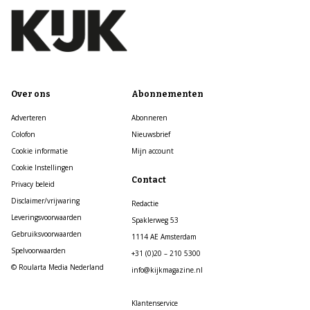
Over ons
Abonnementen
Adverteren
Abonneren
Colofon
Nieuwsbrief
Cookie informatie
Mijn account
Cookie Instellingen
Contact
Privacy beleid
Disclaimer/vrijwaring
Redactie
Leveringsvoorwaarden
Spaklerweg 53
Gebruiksvoorwaarden
1114 AE Amsterdam
Spelvoorwaarden
+31 (0)20 – 210 5300
© Roularta Media Nederland
info@kijkmagazine.nl
Klantenservice