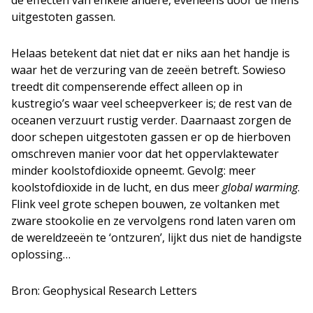
de effecten van enkele andere, eveneens door de mens
uitgestoten gassen.
Helaas betekent dat niet dat er niks aan het handje is
waar het de verzuring van de zeeën betreft. Sowieso
treedt dit compenserende effect alleen op in
kustregio’s waar veel scheepverkeer is; de rest van de
oceanen verzuurt rustig verder. Daarnaast zorgen de
door schepen uitgestoten gassen er op de hierboven
omschreven manier voor dat het oppervlaktewater
minder koolstofdioxide opneemt. Gevolg: meer
koolstofdioxide in de lucht, en dus meer
global warming
.
Flink veel grote schepen bouwen, ze voltanken met
zware stookolie en ze vervolgens rond laten varen om
de wereldzeeën te ‘ontzuren’, lijkt dus niet de handigste
oplossing…
Bron: Geophysical Research Letters