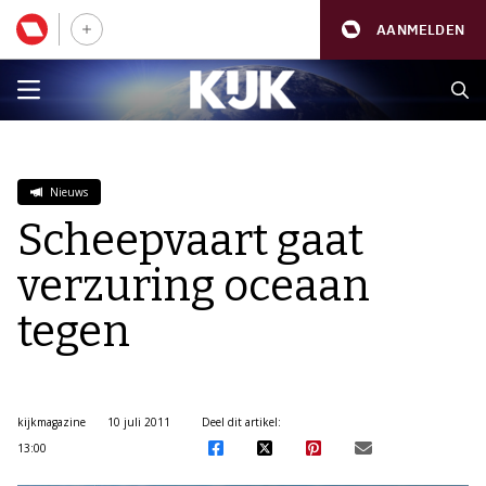
AANMELDEN
Nieuws
Scheepvaart gaat
verzuring oceaan
tegen
kijkmagazine
10 juli 2011
Deel dit artikel:
13:00