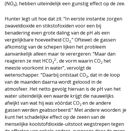
(NO
), hebben uiteindelijk een gunstig effect op de zee.
X
Hunter legt uit hoe dat zit. “In eerste instantie zorgen
zwaveldioxide en stikstofoxiden voor een bij
benadering even grote daling van de pH als een
vergelijkbare hoeveelheid CO
” Oftewel: de gassen
2.
afkomstig van de schepen lijken het probleem
aanvankelijk alleen maar te verergeren. “Maar dan
2-
reageren ze met HCO
, de vorm waarin CO
het
3
2
meeste voorkomt in water”, vervolgt de
wetenschapper. “Daarbij ontstaat CO
, dat in de loop
2
van de maanden daarna wordt geloosd in de
atmosfeer. Het netto gevolg hiervan is de pH van het
water uiteindelijk een waarde krijgt die nauwelijks
afwijkt van wat hij was vóórdat CO
en de andere
2
gassen werden geabsorbeerd.” Met andere woorden: je
kunt het schadelijke effect op de zeeën van de
menselijke koolstofdioxide-uitstoot wegstrepen tegen