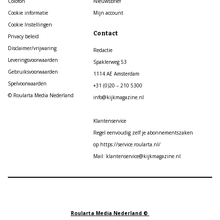
Colofon
Nieuwsbrief
Cookie informatie
Mijn account
Cookie Instellingen
Contact
Privacy beleid
Disclaimer/vrijwaring
Redactie
Leveringsvoorwaarden
Spaklerweg 53
Gebruiksvoorwaarden
1114 AE Amsterdam
Spelvoorwaarden
+31 (0)20 – 210 5300
© Roularta Media Nederland
info@kijkmagazine.nl
Klantenservice
Regel eenvoudig zelf je abonnementszaken
op https://service.roularta.nl/
Mail: klantenservice@kijkmagazine.nl
Roularta Media Nederland ©