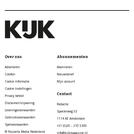
Over ons
Abonnementen
Adverteren
Abonneren
Colofon
Nieuwsbrief
Cookie informatie
Mijn account
Cookie Instellingen
Contact
Privacy beleid
Disclaimer/vrijwaring
Redactie
Leveringsvoorwaarden
Spaklerweg 53
Gebruiksvoorwaarden
1114 AE Amsterdam
Spelvoorwaarden
+31 (0)20 – 210 5300
© Roularta Media Nederland
info@kijkmagazine.nl