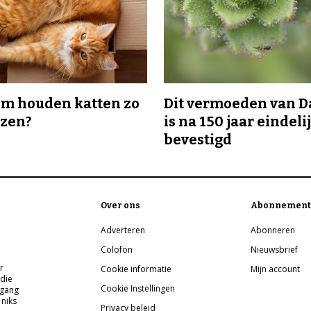
m houden katten zo
Dit vermoeden van 
ozen?
is na 150 jaar eindeli
bevestigd
Over ons
Abonnement
Adverteren
Abonneren
Colofon
Nieuwsbrief
r
Cookie informatie
Mijn account
 die
Cookie Instellingen
pgang
 niks
Privacy beleid