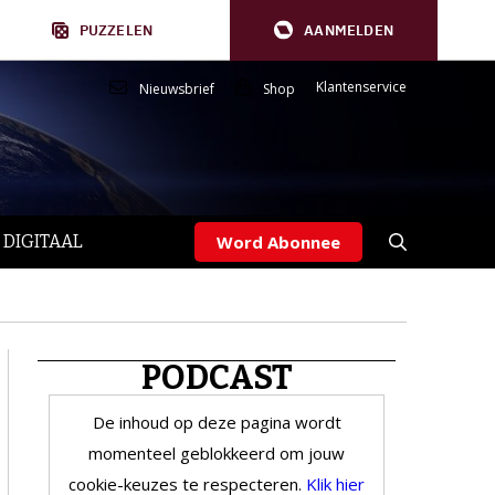
PUZZELEN
AANMELDEN
Klantenservice
Nieuwsbrief
Shop
 DIGITAAL
Word Abonnee
PODCAST
De inhoud op deze pagina wordt
momenteel geblokkeerd om jouw
cookie-keuzes te respecteren.
Klik hier