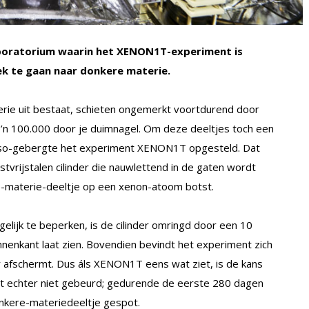
laboratorium waarin het XENON1T-experiment is
k te gaan naar donkere materie.
rie uit bestaat, schieten ongemerkt voortdurend door
o’n 100.000 door je duimnagel. Om deze deeltjes toch een
Sasso-gebergte het experiment XENON1T opgesteld. Dat
tvrijstalen cilinder die nauwlettend in de gaten wordt
-materie-deeltje op een xenon-atoom botst.
lijk te beperken, is de cilinder omringd door een 10
nenkant laat zien. Bovendien bevindt het experiment zich
 afschermt. Dus áls XENON1T eens wat ziet, is de kans
 dat echter niet gebeurd; gedurende de eerste 280 dagen
onkere-materiedeeltje gespot.