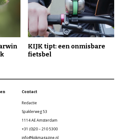
Darwin
KIJK tipt: een onmisbare
jk
fietsbel
en
Contact
Redactie
Spaklerweg 53
1114 AE Amsterdam
+31 (0)20 – 210 5300
info@kijkmagazine.nl