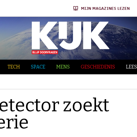
MIJN MAGAZINES LEZEN
TECH
SPACE
MENS
GESCHIEDENIS
LEES
etector zoekt
erie