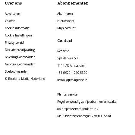
Over ons
Abonnementen
Adverteren
Abonneren
Colofon
Nieuwsbrief
Cookie informatie
Mijn account
Cookie Instellingen
Contact
Privacy beleid
Disclaimer/vrijwaring
Redactie
Leveringsvoorwaarden
Spaklerweg 53
Gebruiksvoorwaarden
1114 AE Amsterdam
Spelvoorwaarden
+31 (0)20 – 210 5300
© Roularta Media Nederland
info@kijkmagazine.nl
Klantenservice
Regel eenvoudig zelf je abonnementszaken
op https://service.roularta.nl/
Mail: klantenservice@kijkmagazine.nl