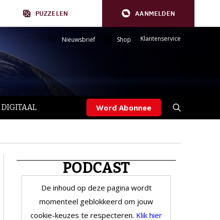
PUZZELEN
AANMELDEN
Klantenservice
Nieuwsbrief
Shop
 DIGITAAL
Word Abonnee
PODCAST
De inhoud op deze pagina wordt
momenteel geblokkeerd om jouw
cookie-keuzes te respecteren.
Klik hier