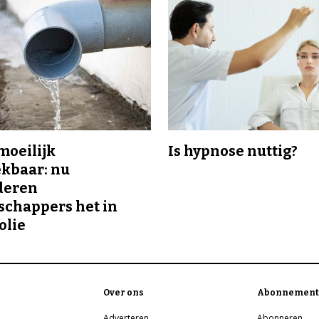
 moeilijk
Is hypnose nuttig?
kbaar: nu
deren
chappers het in
olie
Over ons
Abonnement
Adverteren
Abonneren