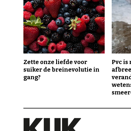
Zette onze liefde voor
Pvc is
suiker de breinevolutie in
afbree
gang?
veran
wetens
smeer