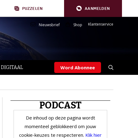
PUZZELEN
AANMELDEN
Klantenservice
Nieuwsbrief
Shop
 DIGITAAL
Word Abonnee
PODCAST
De inhoud op deze pagina wordt
momenteel geblokkeerd om jouw
cookie-keuzes te respecteren.
Klik hier