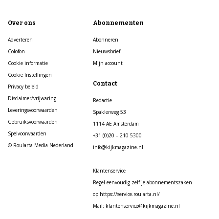
Over ons
Abonnementen
Adverteren
Abonneren
Colofon
Nieuwsbrief
Cookie informatie
Mijn account
Cookie Instellingen
Contact
Privacy beleid
Disclaimer/vrijwaring
Redactie
Leveringsvoorwaarden
Spaklerweg 53
Gebruiksvoorwaarden
1114 AE Amsterdam
Spelvoorwaarden
+31 (0)20 – 210 5300
© Roularta Media Nederland
info@kijkmagazine.nl
Klantenservice
Regel eenvoudig zelf je abonnementszaken
op https://service.roularta.nl/
Mail: klantenservice@kijkmagazine.nl