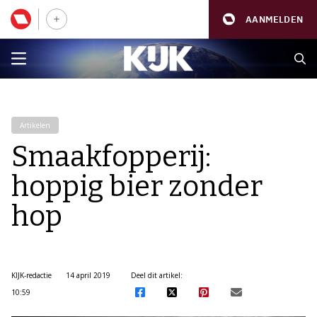
AANMELDEN
Artikelen
Smaakfopperij:
hoppig bier zonder
hop
KIJK-redactie
14 april 2019
Deel dit artikel:
10:59