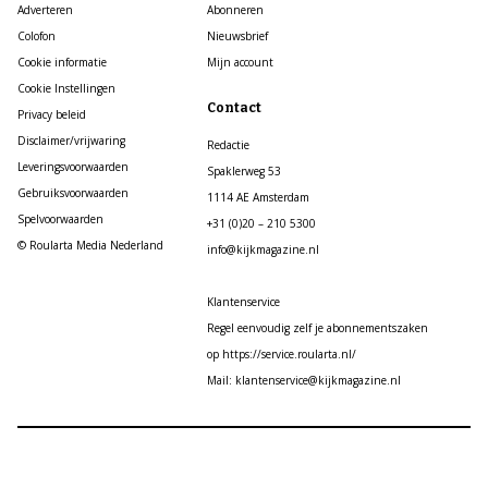
Adverteren
Abonneren
Colofon
Nieuwsbrief
Cookie informatie
Mijn account
Cookie Instellingen
Contact
Privacy beleid
Disclaimer/vrijwaring
Redactie
Leveringsvoorwaarden
Spaklerweg 53
Gebruiksvoorwaarden
1114 AE Amsterdam
Spelvoorwaarden
+31 (0)20 – 210 5300
© Roularta Media Nederland
info@kijkmagazine.nl
Klantenservice
Regel eenvoudig zelf je abonnementszaken
op https://service.roularta.nl/
Mail: klantenservice@kijkmagazine.nl