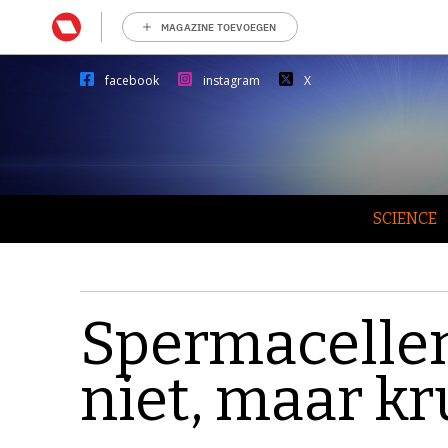
MAGAZINE TOEVOEGEN
facebook
instagram
X
SCIENCE
Spermacell
niet, maar k