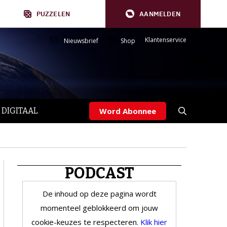
PUZZELEN
AANMELDEN
Klantenservice
Nieuwsbrief
Shop
 DIGITAAL
Word Abonnee
PODCAST
De inhoud op deze pagina wordt
momenteel geblokkeerd om jouw
cookie-keuzes te respecteren.
Klik hier