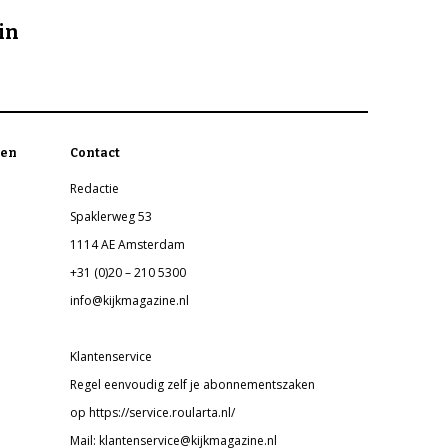
in
en
Contact
Redactie
Spaklerweg 53
1114 AE Amsterdam
+31 (0)20 – 210 5300
info@kijkmagazine.nl
Klantenservice
Regel eenvoudig zelf je abonnementszaken
op https://service.roularta.nl/
Mail: klantenservice@kijkmagazine.nl