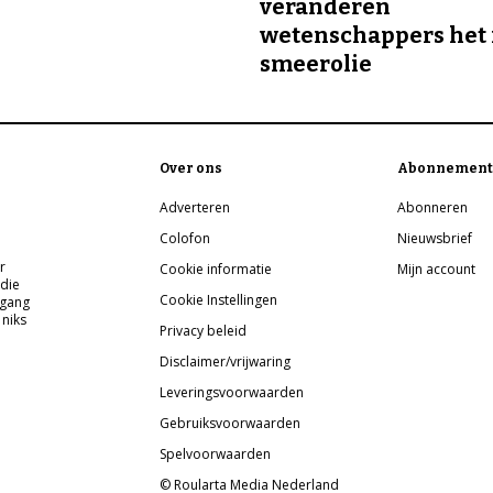
veranderen
wetenschappers het 
smeerolie
Over ons
Abonnement
Adverteren
Abonneren
Colofon
Nieuwsbrief
r
Cookie informatie
Mijn account
 die
Cookie Instellingen
pgang
 niks
Privacy beleid
Disclaimer/vrijwaring
Leveringsvoorwaarden
Gebruiksvoorwaarden
Spelvoorwaarden
© Roularta Media Nederland